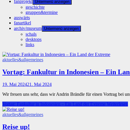
fanprojekt
Untermenü anzeigen
geschichte
gruppen&termine
auswärts
fanartikel
archiv/museum
Untermenü anzeigen
schals
desktops
links
aktuelles&allgemeines
Vortag: Fankultur in Indonesien – Ein La
19. Mai 2024
21. Mai 2024
Wir freuen uns sehr, dass wir Andrin Brändle für einen Vortrag be
Vortag: Fankultur in Indonesien – Ein Land der Extreme
Weiterlesen
aktuelles&allgemeines
Reise up!