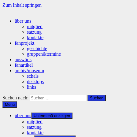
Zum Inhalt springen
über uns
mitglied
satzung
kontakte
fanprojekt
geschichte
gruppen&termine
auswärts
fanartikel
archiv/museum
schals
desktops
links
Suchen nach:
Menü
über uns
Untermenü anzeigen
mitglied
satzung
kontakte